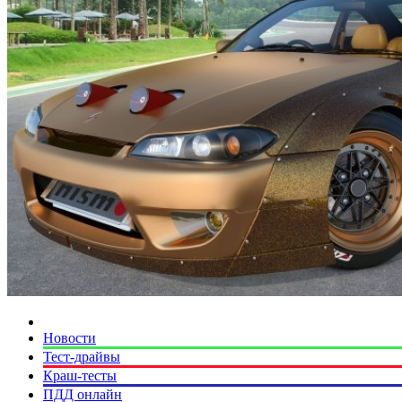
Новости
Тест-драйвы
Краш-тесты
ПДД онлайн