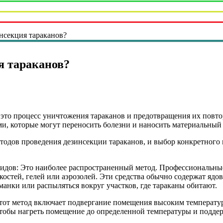
инсекция тараканов?
я тараканов?
 это процесс уничтожения тараканов и предотвращения их повт
и, которые могут переносить болезни и наносить материальный
тодов проведения дезинсекции тараканов, и выбор конкретного 
.
идов: Это наиболее распространенный метод. Профессиональн
остей, гелей или аэрозолей. Эти средства обычно содержат ядо
манки или распыляться вокруг участков, где тараканы обитают.
Этот метод включает подвергание помещения высоким температур
тобы нагреть помещение до определенной температуры и поддерж