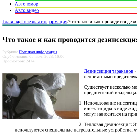
Авто юмор
Авто видео
Главная
/
Полезная информация
/
Что такое и как проводится дез
Что такое и как проводится дезинсекци
Рубрика:
Полезная информация
Опубликовано: 05 июля 2023, 16:00
Просмотров: 2474
Дезинсекция тараканов
-
неприятными вредителям
Существует несколько ме
предпочтений владельца
Использование инсектиц
инсектициды в виде жидк
могут наноситься на при
Тепловая дезинсекция: 
используются специальные нагревательные устройства, ч