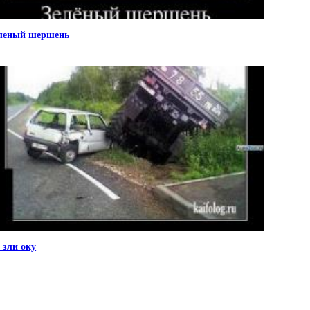
леный шершень
 зли оку