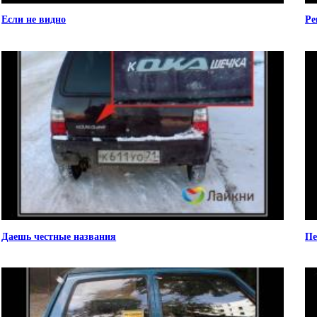
Если не видно
Ре
Даешь честные названия
Пе