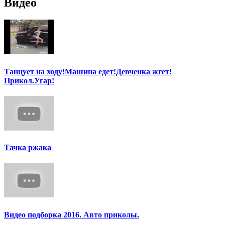
Видео
Танцует на ходу!Машина едет!Девченка жгет!
Прикол.Угар!
Тачка ржака
Видео подборка 2016. Авто приколы.