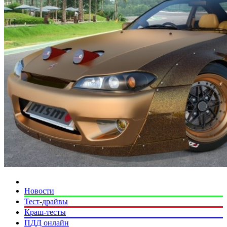
Новости
Тест-драйвы
Краш-тесты
ПДД онлайн