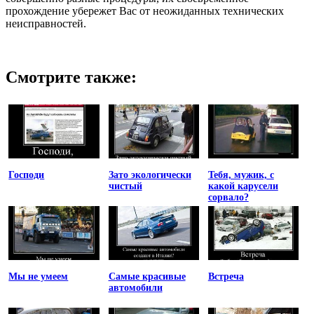
прохождение убережет Вас от неожиданных технических
неисправностей.
Смотрите также:
Господи
Зато экологически
Тебя, мужик, с
чистый
какой карусели
сорвало?
Мы не умеем
Самые красивые
Встреча
автомобили