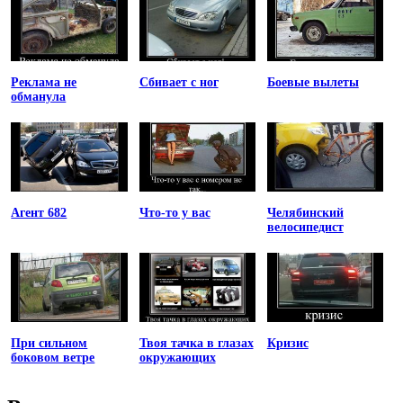
Реклама не
Сбивает с ног
Боевые вылеты
обманула
Агент 682
Что-то у вас
Челябинский
велосипедист
При сильном
Твоя тачка в глазах
Кризис
боковом ветре
окружающих