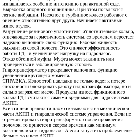
изнашивается особенно интенсивно при активной езде.
Выработка опорного подшипника. При этом появляются
легкие вибрации. Насосное и турбинное колесо работают с
биением относительно друг друга. Начинается активный
износ втулок.
Разрушение резинового уплотнителя. Уплотнительное кольцо,
отвечающее за герметичность системы, со временем перестает
надежно выполнять свою функцию. Рабочая жидкость
выходит из своей полости. Это снижает эффективность
работы ГДТ и увеличивает нагрузку на гидронасос.
Отказ обгонной муфты. Муфта может заклинить или
провернуться в заблокированную сторону.
Гидротрансформатор прекращает выполнять функцию
увеличения крутящего момента.
СПРАВКА. Износ этой накладки не только ведет к потере
способности блокировать работу гидротрансформатора, но и
сильно загрязняет масло. Продукты износа фрикционного
кольца ГДТ считаются самыми вредными для гидросистемы
АКПП.
Все эти неисправности плохо сказываются на механической
части АКПП и гидравлической системе управления. Если не
отремонтировать гидротрансформатор после проявления
поломок, то придется в скором времени как минимум
восстанавливать гидронасос. А если запустить проблему еще
больше, то и всю АКПП.