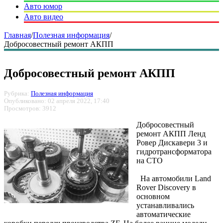
Авто юмор
Авто видео
Главная
/
Полезная информация
/
Добросовестный ремонт АКПП
Добросовестный ремонт АКПП
Рубрика:
Полезная информация
Опубликовано: 02 апреля 2022, 17:40
Просмотров: 3912
Добросовестный
ремонт АКПП Ленд
Ровер Дискавери 3 и
гидротрансформатора
на СТО
На автомобили Land
Rover Discovery в
основном
устанавливались
автоматические