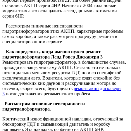
коробки передач производства ZF. На более ранние модели
ставились АКПП серии 4HP. Начиная с 2004 года новые
модели этих авто оснащались легендарными автоматами
серии 6HP.
Рассмотрим типичные неисправности
гидротрансформаторов этих АКПП, характерные проблемы
самих коробок, а также рассмотрим процедуру ремонта в
специализированном сервисе.
Как определить, когда именно нужен ремонт
гидротрансформатора Ленд Ровер Дискавери 3
Ремонтировать гидротрансформатор, в большинстве случаев,
приходится чаще, чем саму АКПП. Связано это не только с
потенциально меньшим ресурсом ГДТ, но и со спецификой
эксплуатации авто. Водители, которые ездят спокойно без
систематических кик-даунов и раскручивания мотора до
отсечки, скорее всего, будут делать
ремонт акпп дискавери
3
после достижения регламентного пробега.
Рассмотрим основные неисправности
гидротрансформатора.
Критический износ фрикционной накладки, отвечающей за
блокировку ГДТ и связывающей двигатель и коробку
напрямую. Эта накладка, особенно на АКПП 6HP,