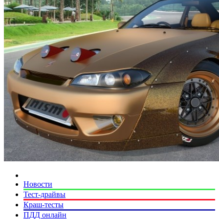
Новости
Тест-драйвы
Краш-тесты
ПДД онлайн