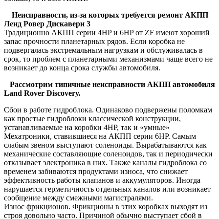
Неисправности, из-за которых требуется ремонт АКПП
Ленд Ровер Дискавери 3
Традиционно АКПП серии 4HP и 6HP от ZF имеют хороший
запас прочности планетарных рядов. Если коробка не
подвергалась экстремальным нагрузкам и обслуживалась в
срок, то проблем с планетарными механизмами чаще всего не
возникает до конца срока службы автомобиля.
Рассмотрим типичные неисправности АКПП автомобиля
Land Rover Discovery.
Сбои в работе гидроблока. Одинаково подвержены поломкам
как простые гидроблоки классической конструкции,
устанавливаемые на коробки 4HP, так и «умные»
Мехатроники, ставившиеся на АКПП серии 6HP. Самым
слабым звеном выступают соленоиды. Вырабатываются как
механические составляющие соленоидов, так и периодически
отказывает электроника в них. Также каналы гидроблока со
временем забиваются продуктами износа, что снижает
эффективность работы клапанов и аккумуляторов. Иногда
нарушается герметичность отдельных каналов или возникает
сообщение между смежными магистралями.
Износ фрикционов. Фрикционы в этих коробках выходят из
строя довольно часто. Причиной обычно выступает сбой в