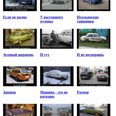
Если не видно
У настоящего
Итальянские
мужика
гаишники
Зеленый шершень
И тут
И не поспоришь
Запорш
Машина - это не
Размер
роскошь