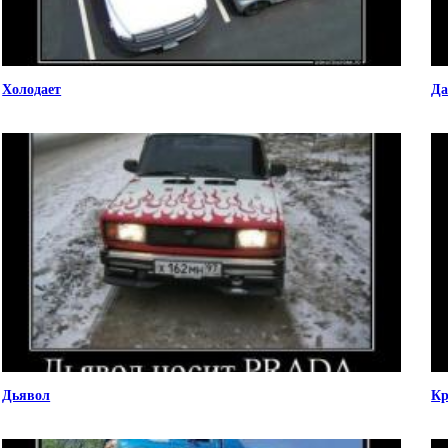
Холодает
Да
Дьявол
Кр