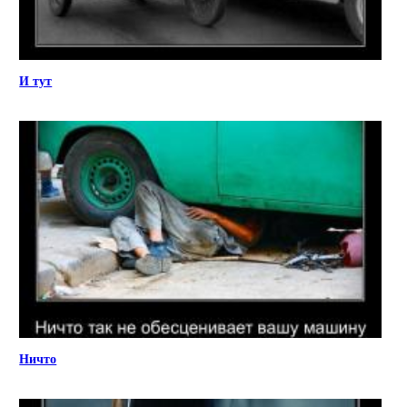
И тут
Ничто