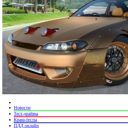
Новости
Тест-драйвы
Краш-тесты
ПДД онлайн