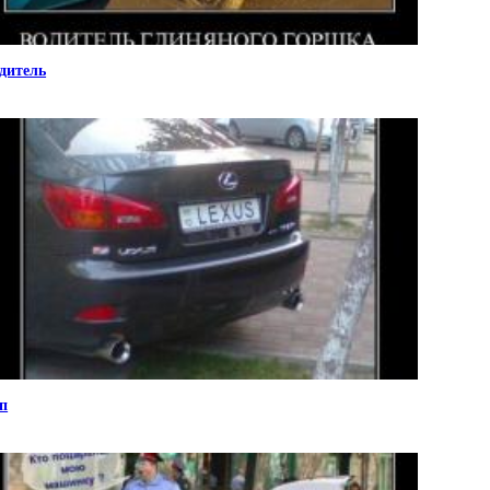
дитель
п