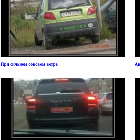
При сильном боковом ветре
Ав