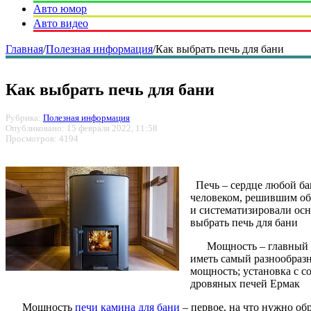
Авто юмор
Авто видео
Главная
/
Полезная информация
/
Как выбрать печь для бани
Как выбрать печь для бани
Рубрика:
Полезная информация
Опубликовано: 15 февраля 2022, 11:58
Просмотров: 4194
Печь – сердце любой бан
человеком, решившим обз
и систематизировали осн
выбрать печь для бани
Мощность – главный кри
иметь самый разнообразн
мощность; установка с 
дровяных печей Ермак
Мощность
печи камина для бани
– первое, на что нужно о