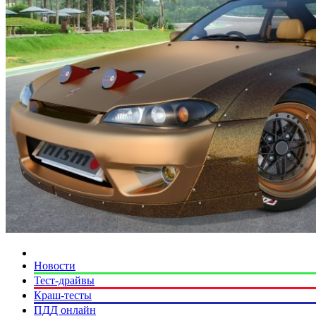
Новости
Тест-драйвы
Краш-тесты
ПДД онлайн