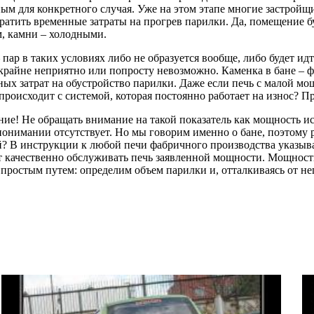
ым для конкретного случая. Уже на этом этапе многие застройщ
атить временные затраты на прогрев парилки. Да, помещение буд
м, камни – холодными.
 в таких условиях либо не образуется вообще, либо будет идти 
 крайне неприятно или попросту невозможно. Каменка в бане – ф
ых затрат на обустройство парилки. Даже если печь с малой мо
происходит с системой, которая постоянно работает на износ? П
 Не обращать внимание на такой показатель как мощность ист
м понимании отсутствует. Но мы говорим именно о бане, поэтому 
й? В инструкции к любой печи фабричного производства указыва
ет качественно обслуживать печь заявленной мощности. Мощнос
 простым путем: определим объем парилки и, отталкиваясь от н