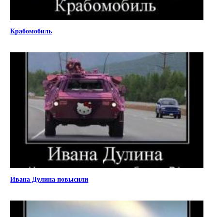
Крабомобиль
Ивана Дулина повысили