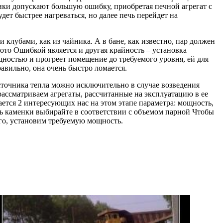
ики допускают большую ошибку, приобретая печной агрегат с
ет быстрее нагреваться, но далее печь перейдет на
клубами, как из чайника. А в бане, как известно, пар должен
ото Ошибкой является и другая крайность – установка
щностью и прогреет помещение до требуемого уровня, ей для
равильно, она очень быстро ломается.
очника тепла можно исключительно в случае возведения
рассматриваем агрегаты, рассчитанные на эксплуатацию в ее
ется 2 интересующих нас на этом этапе параметра: мощность,
ть каменки выбирайте в соответствии с объемом парной Чтобы
его, установим требуемую мощность.