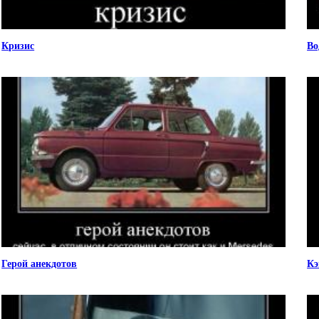
Кризис
Во
Герой анекдотов
Кэ