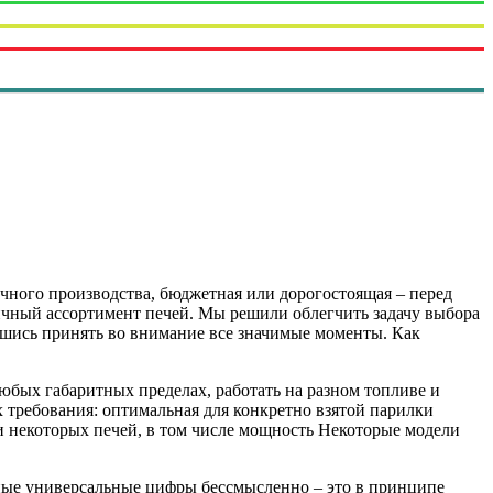
ичного производства, бюджетная или дорогостоящая – перед
ичный ассортимент печей. Мы решили облегчить задачу выбора
вшись принять во внимание все значимые моменты. Как
ых габаритных пределах, работать на разном топливе и
х требования: оптимальная для конкретно взятой парилки
 некоторых печей, в том числе мощность Некоторые модели
тные универсальные цифры бессмысленно – это в принципе