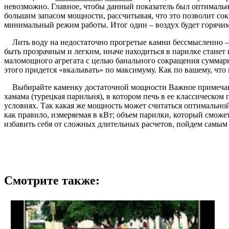
невозможно. Главное, чтобы данный показатель был оптимальн
большим запасом мощности, рассчитывая, что это позволит сокр
минимальный режим работы. Итог один – воздух будет горячи
Лить воду на недостаточно прогретые камни бессмысленно – пар
быть прозрачным и легким, иначе находиться в парилке станет
маломощного агрегата с целью банального сокращения суммарн
этого придется «вкалывать» по максимуму. Как по вашему, что 
Выбирайте каменку достаточной мощности Важное примечание!
хамама (турецкая парильня), в котором печь в ее классическо
условиях. Так какая же мощность может считаться оптимально
как правило, измеряемая в кВт; объем парилки, который смож
избавить себя от сложных длительных расчетов, пойдем самым
Смотрите также: