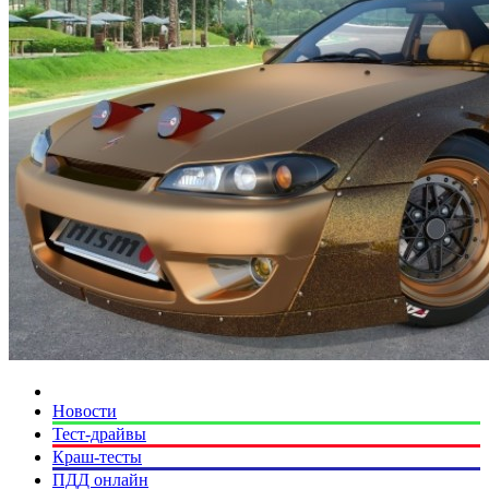
Новости
Тест-драйвы
Краш-тесты
ПДД онлайн