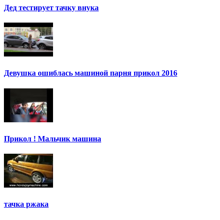
Дед тестирует тачку внука
Девушка ошиблась машиной парня прикол 2016
Прикол ! Мальчик машина
тачка ржака