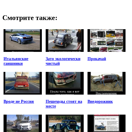
Смотрите также:
Итальянские
Зато экологически
Прокачай
гаишники
чистый
Вроде не Россия
Пешеходы стоят на
Внедорожник
месте