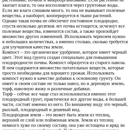
хватает влаги, то она восполняется через грунтовые воды.
Если же влаги слишком много, то она не вымывает полезные
вещества, а наоборот, кооперируется в ткани растений.
Однако такая почва не обеспечит постоянное плодородие,
спустя несколько десятков лет почва истощится, исчезнут все
полезные вещества, изменится состав, а также произойдет
множество других изменений. Использовать чернозем нужно
в небольших количествах, а именно столько, сколько требуется
для улучшения качества земли.
Компост – это органическое удобрение, которое имеет черный
цвет. Этот вид грунта создан специально для повышения
плодородности почвы. Компост образуется из старого навоза.
В нем содержится множество питательных веществ, которые
просто необходимы для хорошего урожая. Использовать
компост нужно в качестве добавки к основному грунту. Он
имеет в своем составе не только навоз, но и дерновую землю,
торф, навозную жижу и различные добавки.
Торф – сейчас все чаще стал использоваться именно этот
плодородный грунт, практически все другие виды, в большей
части, состоят именно из него. По внешнему виду это черный,
рыхлый, плодородный и дешевый вид.
Плодородная земля – это может быть земля из теплиц,
верхний ее слой или пойменная земля. Земля из теплиц
немного хуже по своему составу, она уже истощена и вряд ли