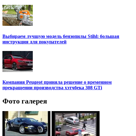
Выбираем лучшую модель бензопилы Stihl: большая
инструкция для покупателей
Компания Peugeot приняла решение о временном
прекращении производства хэтчбека 308 GTi
Фото галерея