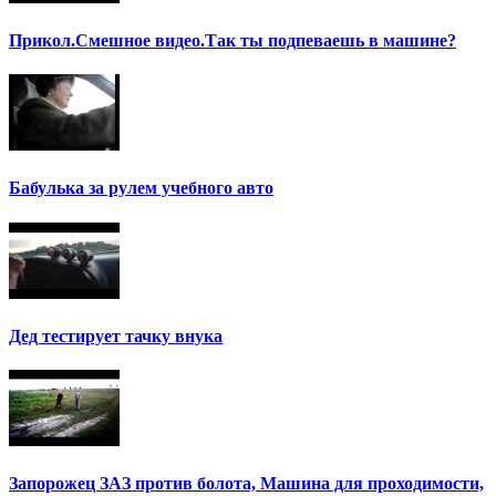
Прикол.Смешное видео.Так ты подпеваешь в машине?
Бабулька за рулем учебного авто
Дед тестирует тачку внука
Запорожец ЗАЗ против болота, Машина для проходимости,