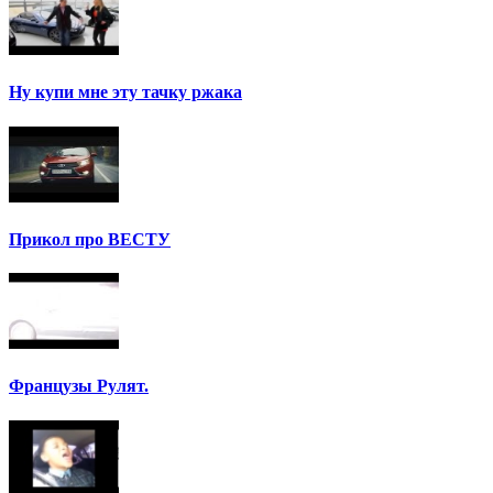
Ну купи мне эту тачку ржака
Прикол про ВЕСТУ
Французы Рулят.