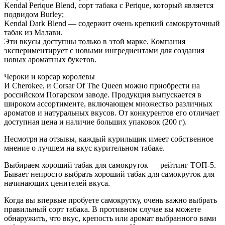
Kendal Perique Blend, сорт табака с Perique, который является
подвидом Burley;
Kendal Dark Blend — содержит очень крепкий самокруточный
табак из Малави.
Эти вкусы доступны только в этой марке. Компания
экспериментирует с новыми ингредиентами для создания
новых ароматных букетов.
Чероки и корсар королевы
И Cherokee, и Corsar Of The Queen можно приобрести на
российском Погарском заводе. Продукция выпускается в
широком ассортименте, включающем множество различных
ароматов и натуральных вкусов. От конкурентов его отличает
доступная цена и наличие больших упаковок (200 г).
Несмотря на отзывы, каждый курильщик имеет собственное
мнение о лучшем на вкус курительном табаке.
Выбираем хороший табак для самокруток — рейтинг ТОП-5.
Бывает непросто выбрать хороший табак для самокруток для
начинающих ценителей вкуса.
Когда вы впервые пробуете самокрутку, очень важно выбрать
правильный сорт табака. В противном случае вы можете
обнаружить, что вкус, крепость или аромат выбранного вами