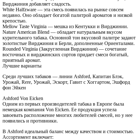
Вирджиния добавляет сладость.
White Halfzware — эта смесь появилась на рынке совсем
недавно. Оно обладает богатой палитрой ароматов и низкой
крепостью.
Mellow Taste Virginia — мешка из Кентукки и Вирджинии.
Nature American Blend — обладает натуральным вкусом
курительного табака. Основной тон вкусовой палитре задают
золотистые Вирджиния и Берли, дополненные Ориенталами.
Rounded Virginia (Закругленная Вирджиния) — сочетание
восточных и вирджинских сортов придает смеси богатый,
приятный аромат.
Лучшие варианты
Среди лучших табаков — линии Ashford, Капитан Блэк,
Урожай, Rere, Урожай, Эскорт, Гавит с Хоггартом, Эшфорд
фон Эйкен
Ashford Von Eicken
Одним из первых производителей табака в Европе была
немецкая компания Von Eicken. Ее продукция успела
завоевать расположение многих любителей смесей, но у нее
появились и противники.
В Ashford идеальный баланс между качеством и стоимостью.
Ассортимент включает: