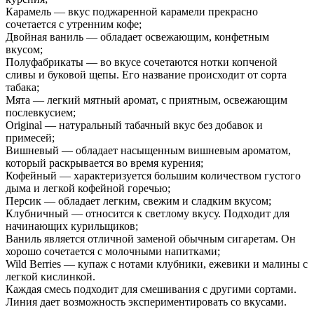
Карамель — вкус поджаренной карамели прекрасно
сочетается с утренним кофе;
Двойная ваниль — обладает освежающим, конфетным
вкусом;
Полуфабрикаты — во вкусе сочетаются нотки копченой
сливы и буковой щепы. Его название происходит от сорта
табака;
Мята — легкий мятный аромат, с приятным, освежающим
послевкусием;
Original — натуральный табачный вкус без добавок и
примесей;
Вишневый — обладает насыщенным вишневым ароматом,
который раскрывается во время курения;
Кофейный — характеризуется большим количеством густого
дыма и легкой кофейной горечью;
Персик — обладает легким, свежим и сладким вкусом;
Клубничный — относится к светлому вкусу. Подходит для
начинающих курильщиков;
Ваниль является отличной заменой обычным сигаретам. Он
хорошо сочетается с молочными напитками;
Wild Berries — купаж с нотами клубники, ежевики и малины с
легкой кислинкой.
Каждая смесь подходит для смешивания с другими сортами.
Линия дает возможность экспериментировать со вкусами.