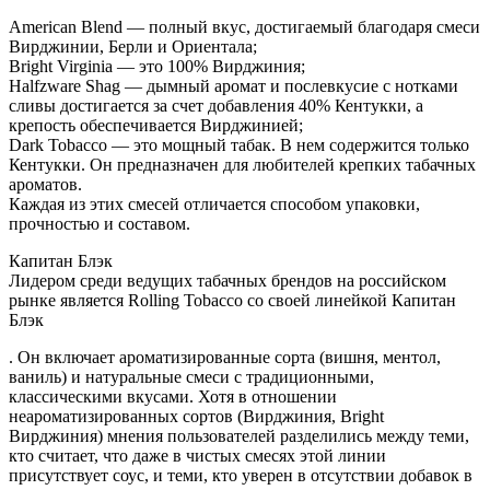
American Blend — полный вкус, достигаемый благодаря смеси
Вирджинии, Берли и Ориентала;
Bright Virginia — это 100% Вирджиния;
Halfzware Shag — дымный аромат и послевкусие с нотками
сливы достигается за счет добавления 40% Кентукки, а
крепость обеспечивается Вирджинией;
Dark Tobacco — это мощный табак. В нем содержится только
Кентукки. Он предназначен для любителей крепких табачных
ароматов.
Каждая из этих смесей отличается способом упаковки,
прочностью и составом.
Капитан Блэк
Лидером среди ведущих табачных брендов на российском
рынке является Rolling Tobacco со своей линейкой Капитан
Блэк
. Он включает ароматизированные сорта (вишня, ментол,
ваниль) и натуральные смеси с традиционными,
классическими вкусами. Хотя в отношении
неароматизированных сортов (Вирджиния, Bright
Вирджиния) мнения пользователей разделились между теми,
кто считает, что даже в чистых смесях этой линии
присутствует соус, и теми, кто уверен в отсутствии добавок в