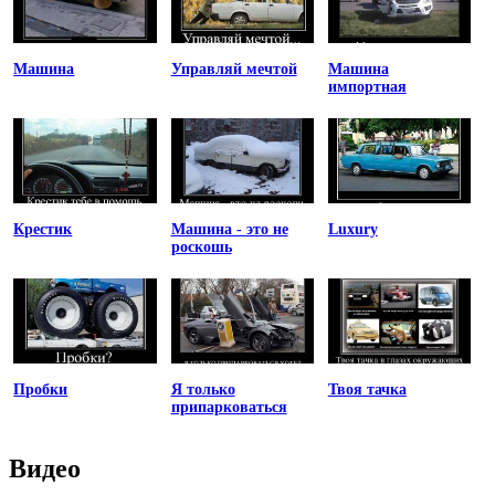
Машина
Управляй мечтой
Машина
импортная
Крестик
Машина - это не
Luxury
роскошь
Пробки
Я только
Твоя тачка
припарковаться
Видео