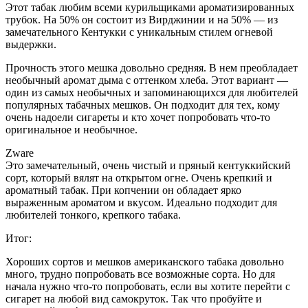
Этот табак любим всеми курильщиками ароматизированных
трубок. На 50% он состоит из Вирджинии и на 50% — из
замечательного Кентукки с уникальным стилем огневой
выдержки.
Прочность этого мешка довольно средняя. В нем преобладает
необычный аромат дыма с оттенком хлеба. Этот вариант —
один из самых необычных и запоминающихся для любителей
популярных табачных мешков. Он подходит для тех, кому
очень надоели сигареты и кто хочет попробовать что-то
оригинальное и необычное.
Zware
Это замечательный, очень чистый и пряный кентуккийский
сорт, который вялят на открытом огне. Очень крепкий и
ароматный табак. При копчении он обладает ярко
выраженным ароматом и вкусом. Идеально подходит для
любителей тонкого, крепкого табака.
Итог:
Хороших сортов и мешков американского табака довольно
много, трудно попробовать все возможные сорта. Но для
начала нужно что-то попробовать, если вы хотите перейти с
сигарет на любой вид самокруток. Так что пробуйте и