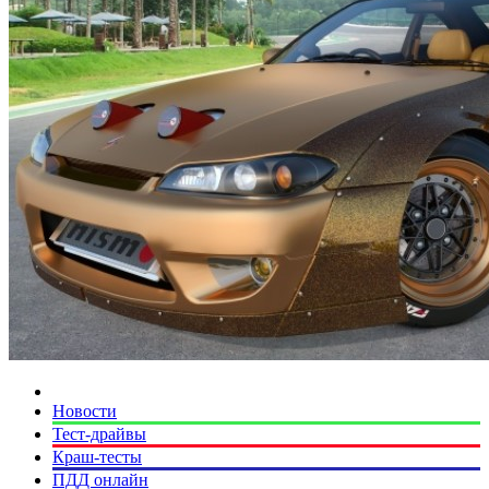
Новости
Тест-драйвы
Краш-тесты
ПДД онлайн