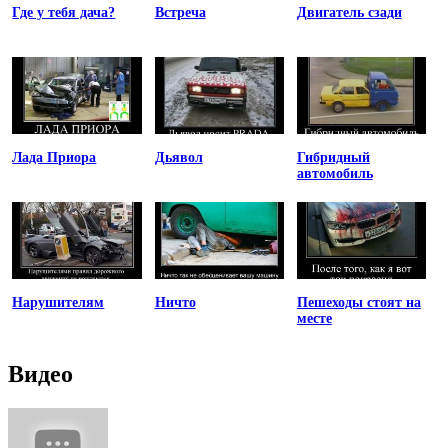
Где у тебя дача?
Встреча
Двигатель сзади
Лада Приора
Дьявол
Гибридный
автомобиль
Нарушителям
Ничто
Пешеходы стоят на
месте
Видео