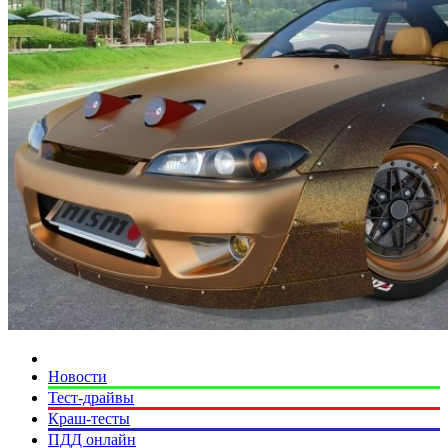
Новости
Тест-драйвы
Краш-тесты
ПДД онлайн