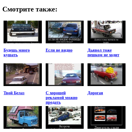
Смотрите также:
Будешь много
Если не видно
Дьявол тоже
кушать
пешком не ходит
Твой Белаз
С хорошей
Дорогая
рекламой можно
продать