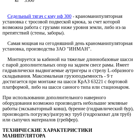
кг 3300
Седельный тягач с кму иф 300
- краноманипуляторная
установка с тросовой подвеской крюка, за счет которой
возможна работа с грузами ниже уровня земли, либо из-за
препятствий (стены, заборы).
Самая мощная на сегодняшний день краноманипуляторная
установка, производства ЗАО "ИНМАН".
Монтируется за кабиной на тяжелые длиннобазовые шасси
с парой дополнительных опор на заднем свесе рамы. Имеет
гидравлически выдвигаемые аутригеры и стрелу L-образного
складывания. Максимальная грузоподъемность - 9 т
достигается при монтаже на шасси КрАЗ 63221 с бортовой
платформой, либо на шасси санного типа или стационаром.
При использовании дополнительного наверного
оборудования возможно производить небольшие земляные
работы (экскаваторный ковш), бурение (гидравлический бур),
производить погрузку/разгрузку труб (гидрозахват для труб)
или сыпучих материалов (грейфер).
ТЕХНИЧЕСКИЕ ХАРАКТЕРИСТИКИ
МАНИПУЛЯТОРА