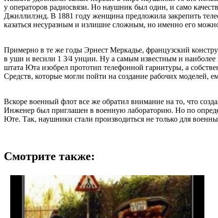
у операторов радиосвязи. Но наушник был один, и само качеств
Джиллилэнд. В 1881 году женщина предложила закрепить телеф
казаться несуразным и излишне сложным, но именно его можно
Примерно в те же годы Эрнест Меркадье, французский констру
в уши и весили 1 3⁄4 унции. Ну а самым известным и наибол
штата Юта изобрел прототип телефонной гарнитуры, а собстве
Средств, которые могли пойти на создание рабочих моделей, е
Вскоре военный флот все же обратил внимание на то, что созда
Инженер был приглашен в военную лабораторию. Но по опреде
Юте. Так, наушники стали производиться не только для военны
Смотрите также: