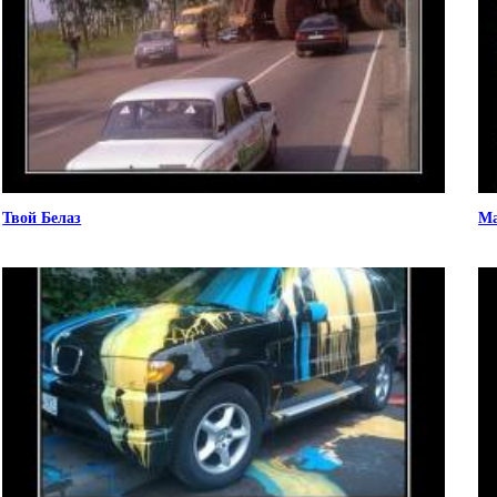
Твой Белаз
Ма