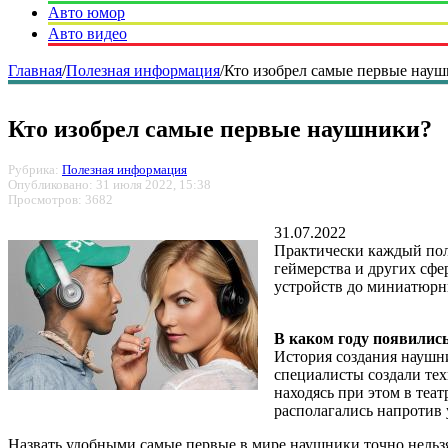
Авто юмор
Авто видео
Главная
/
Полезная информация
/
Кто изобрел самые первые нау
Кто изобрел самые первые наушники?
Рубрика:
Полезная информация
Опубликовано: 31 июля 2022, 15:38
Просмотров: 3682
31.07.2022
Практически каждый поль
геймерства и других сфе
устройств до миниатюрн
В каком году появилис
История создания наушни
специалисты создали тех
находясь при этом в теа
располагались напротив
Назвать удобными самые первые в мире наушники точно нельзя,