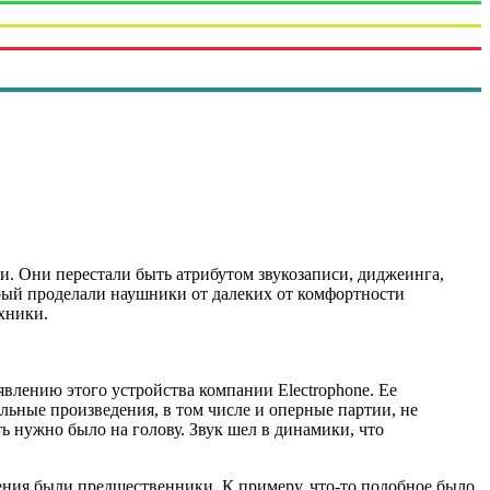
и. Они перестали быть атрибутом звукозаписи, диджеинга,
торый проделали наушники от далеких от комфортности
хники.
явлению этого устройства компании Electrophone. Ее
ьные произведения, в том числе и оперные партии, не
ь нужно было на голову. Звук шел в динамики, что
тения были предшественники. К примеру, что-то подобное было