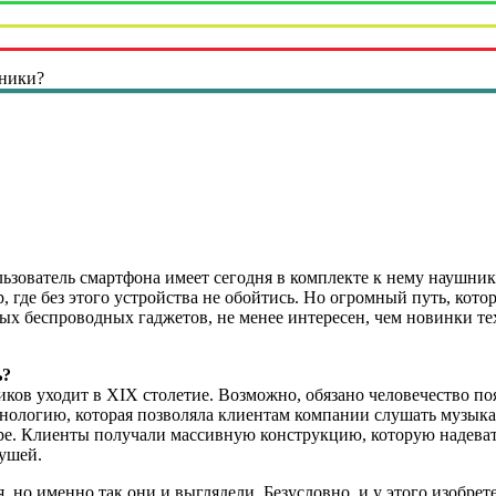
шники?
зователь смартфона имеет сегодня в комплекте к нему наушник
р, где без этого устройства не обойтись. Но огромный путь, ко
ых беспроводных гаджетов, не менее интересен, чем новинки те
ь?
ков уходит в XIX столетие. Возможно, обязано человечество по
нологию, которая позволяла клиентам компании слушать музыкал
тре. Клиенты получали массивную конструкцию, которую надеват
 ушей.
 но именно так они и выглядели. Безусловно, и у этого изобре