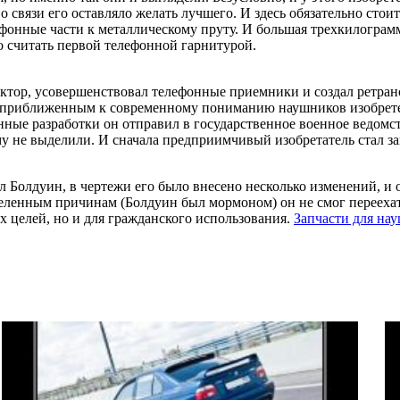
о связи его оставляло желать лучшего. И здесь обязательно стои
онные части к металлическому пруту. И большая трехкилограмм
 считать первой телефонной гарнитурой.
ктор, усовершенствовал телефонные приемники и создал ретран
ее приближенным к современному пониманию наушников изобрете
нные разработки он отправил в государственное военное ведомс
му не выделили. И сначала предприимчивый изобретатель стал за
л Болдуин, в чертежи его было внесено несколько изменений, и 
ленным причинам (Болдуин был мормоном) он не смог переехать
х целей, но и для гражданского использования.
Запчасти для на