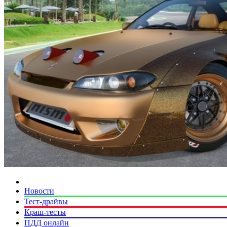
Новости
Тест-драйвы
Краш-тесты
ПДД онлайн