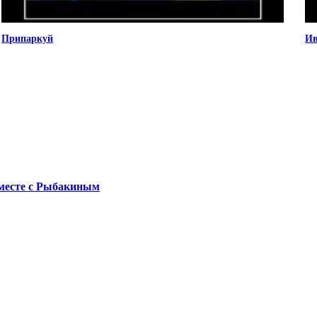
Припаркуй
Ив
месте с Рыбакиным