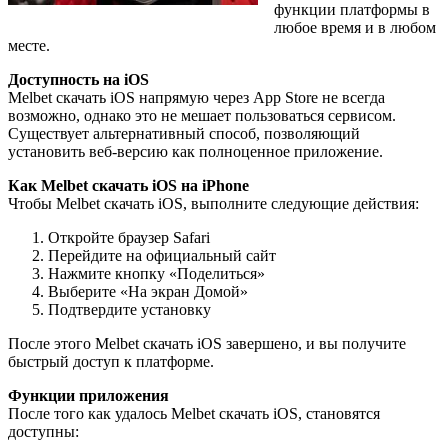
функции платформы в
любое время и в любом
месте.
Доступность на iOS
Melbet скачать iOS напрямую через App Store не всегда
возможно, однако это не мешает пользоваться сервисом.
Существует альтернативный способ, позволяющий
установить веб-версию как полноценное приложение.
Как Melbet скачать iOS на iPhone
Чтобы Melbet скачать iOS, выполните следующие действия:
Откройте браузер Safari
Перейдите на официальный сайт
Нажмите кнопку «Поделиться»
Выберите «На экран Домой»
Подтвердите установку
После этого Melbet скачать iOS завершено, и вы получите
быстрый доступ к платформе.
Функции приложения
После того как удалось Melbet скачать iOS, становятся
доступны: