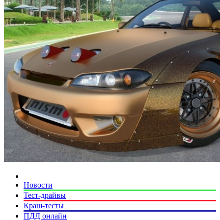
Новости
Тест-драйвы
Краш-тесты
ПДД онлайн