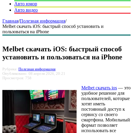
Авто юмор
Авто видео
Главная
/
Полезная информация
/
Melbet скачать iOS: быстрый способ установить и
пользоваться на iPhone
Melbet скачать iOS: быстрый способ
установить и пользоваться на iPhone
Рубрика:
Полезная информация
Опубликовано: 08 апреля 2026, 20:21
Просмотров: 758
Melbet скачать ios
— это
удобное решение для
пользователей, которые
хотят иметь
постоянный доступ к
сервису со своего
смартфона. Мобильный
формат позволяет
использовать все