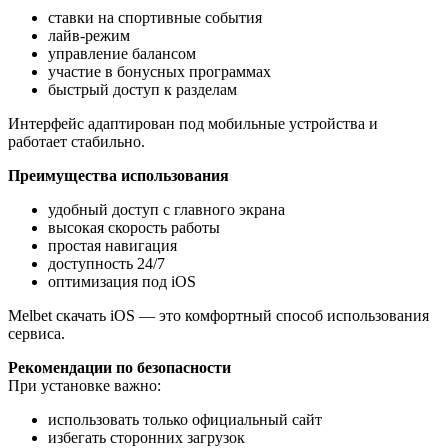
ставки на спортивные события
лайв-режим
управление балансом
участие в бонусных программах
быстрый доступ к разделам
Интерфейс адаптирован под мобильные устройства и
работает стабильно.
Преимущества использования
удобный доступ с главного экрана
высокая скорость работы
простая навигация
доступность 24/7
оптимизация под iOS
Melbet скачать iOS — это комфортный способ использования
сервиса.
Рекомендации по безопасности
При установке важно:
использовать только официальный сайт
избегать сторонних загрузок