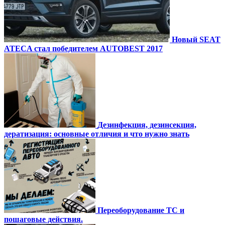
Новый SEAT
ATECA стал победителем AUTOBEST 2017
Дезинфекция, дезинсекция,
дератизация: основные отличия и что нужно знать
Переоборудование ТС и
пошаговые действия.