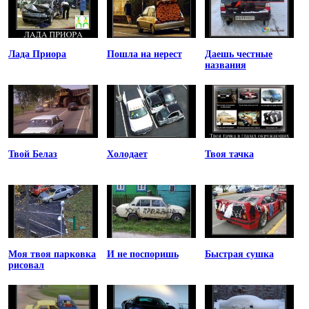
Лада Приора
Пошла на нерест
Даешь честные
названия
Твой Белаз
Холодает
Твоя тачка
Моя твоя парковка
И не поспоришь
Быстрая сушка
рисовал