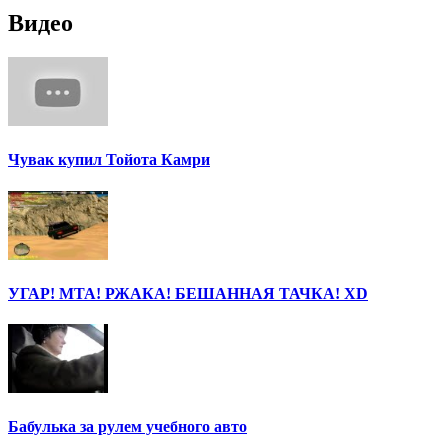
Видео
Чувак купил Тойота Камри
УГАР! МТА! РЖАКА! БЕШАННАЯ ТАЧКА! ХD
Бабулька за рулем учебного авто