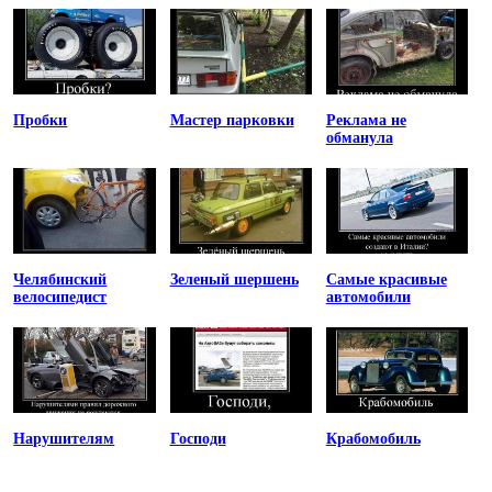
Пробки
Мастер парковки
Реклама не
обманула
Челябинский
Зеленый шершень
Самые красивые
велосипедист
автомобили
Нарушителям
Господи
Крабомобиль