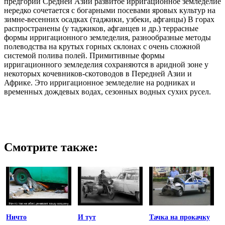
предгорий Средней Азии развитое ирригационное земледелие
нередко сочетается с богарными посевами яровых культур на
зимне-весенних осадках (таджики, узбеки, афганцы) В горах
распространены (у таджиков, афганцев и др.) террасные
формы ирригационного земледелия, разнообразные методы
полеводства на крутых горных склонах с очень сложной
системой полива полей. Примитивные формы
ирригационного земледелия сохраняются в аридной зоне у
некоторых кочевников-скотоводов в Передней Азии и
Африке. Это ирригационное земледелие на родниках и
временных дождевых водах, сезонных водных сухих русел.
Смотрите также:
Ничто
И тут
Тачка на прокачку