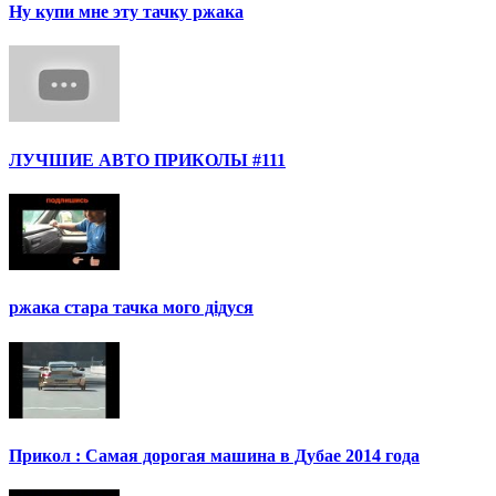
Ну купи мне эту тачку ржака
ЛУЧШИЕ АВТО ПРИКОЛЫ #111
ржака стара тачка мого дідуся
Прикол : Самая дорогая машина в Дубае 2014 года