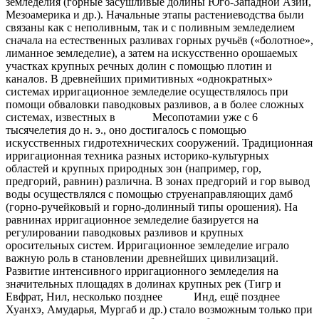
земледелия (горные засушливые долины Юго-Западной Азии,
Мезоамерика и др.). Начальные этапы растениеводства были
связаны как с неполивным, так и с поливным земледелием
сначала на естественных разливах горных ручьёв («болотное»,
лиманное земледелие), а затем на искусственно орошаемых
участках крупных речных долин с помощью плотин и
каналов. В древнейших примитивных «однократных»
системах ирригационное земледелие осуществлялось при
помощи обваловки паводковых разливов, а в более сложных
системах, известных в Месопотамии уже с 6
тысячелетия до н. э., оно достигалось с помощью
искусственных гидротехнических сооружений. Традиционная
ирригационная техника разных историко-культурных
областей и крупных природных зон (например, гор,
предгорий, равнин) различна. В зонах предгорий и гор вывод
воды осуществлялся с помощью струенаправляющих дамб
(горно-ручейковый и горно-долинный типы орошения). На
равнинах ирригационное земледелие базируется на
регулировании паводковых разливов и крупных
оросительных систем. Ирригационное земледелие играло
важную роль в становлении древнейших цивилизаций.
Развитие интенсивного ирригационного земледелия на
значительных площадях в долинах крупных рек (Тигр и
Евфрат, Нил, несколько позднее Инд, ещё позднее
Хуанхэ, Амударья, Мургаб и др.) стало возможным только при