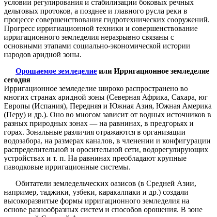
условии регулирования и стабилизации боковых речных
дельтовых протоков, а позднее и главного русла реки в
процессе совершенствования гидротехнических сооружений.
Прогресс ирригиационной техники и совершенствование
ирригационного земледелия неразрывно связаны с
основными этапами социально-экономической истории
народов аридной зоны.
Орошаемое земледелие
или Ирригационное земледелие
сегодня
Ирригационное земледелие широко распространено во
многих странах аридной зоны (Северная Африка, Сахара, юг
Европы (Испания), Передняя и Южная Азия, Южная Америка
(Перу) и др.). Оно во многом зависит от водных источников в
разных природных зонах — на равнинах, в предгорьях и
горах. Зональные различия отражаются в организации
водозабора, на размерах каналов, в членении и конфигурации
распределительной и оросительной сети, водорегулирующих
устройствах и т. п. На равнинах преобладают крупные
паводковые ирригационные системы.
Обитатели земледельческих оазисов (в Средней Азии,
например, таджики, узбеки, каракалпаки и др.) создали
высокоразвитые формы ирригационного земледелия на
основе разнообразных систем и способов орошения. В зоне