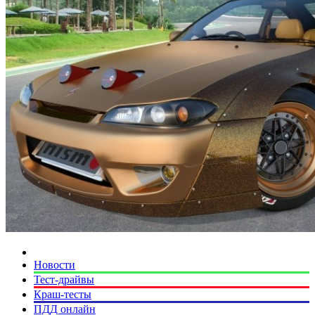
Новости
Тест-драйвы
Краш-тесты
ПДД онлайн