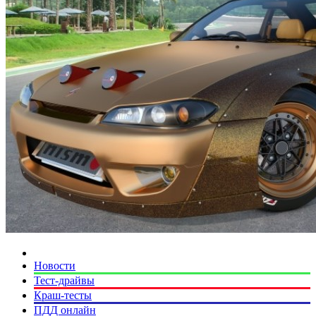
Новости
Тест-драйвы
Краш-тесты
ПДД онлайн