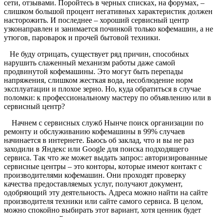
сети, отзывами. Поройтесь в черных списках, на форумах, –
слишком большой процент негативных характеристик должен
насторожить. И последнее – хороший сервисный центр
узконаправлен и занимается починкой только кофемашин, а не
утюгов, пароварок и прочей бытовой техники.
Не буду отрицать, существует ряд причин, способных
нарушить слаженный механизм работы даже самой
продвинутой кофемашины. Это могут быть перепады
напряжения, слишком жесткая вода, несоблюдение норм
эксплуатации и плохое зерно. Но, куда обратиться в случае
поломки: к профессиональному мастеру по объявлению или в
сервисный центр?
Начнем с сервисных служб Нынче поиск организации по
ремонту и обслуживанию кофемашины в 99% случаев
начинается в интернете. Бьюсь об заклад, что и вы не раз
заходили в Яндекс или Google для поиска подходящего
сервиса. Так что же может выдать запрос: авторизированные
сервисные центры – это конторы, которые имеют контакт с
производителями кофемашин. Они проходят проверку
качества предоставляемых услуг, получают документ,
одобряющий эту деятельность. Адреса можно найти на сайте
производителя техники или сайте самого сервиса. В целом,
можно спокойно выбирать этот вариант, хотя ценник будет