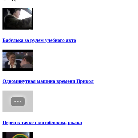
Бабулька за рулем учебного авто
Одноминутная машина времени Прикол
Перец в тачке с мотоблоком, ржака