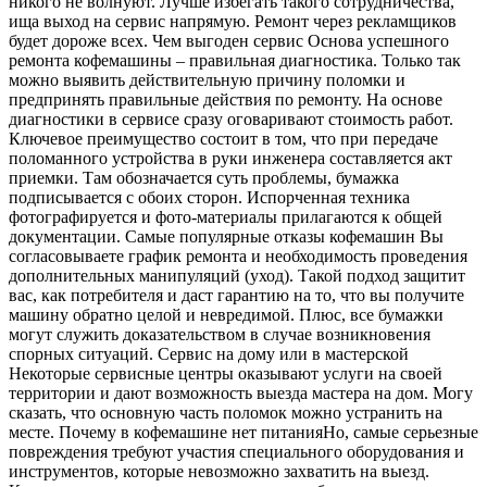
никого не волнуют. Лучше избегать такого сотрудничества,
ища выход на сервис напрямую. Ремонт через рекламщиков
будет дороже всех. Чем выгоден сервис Основа успешного
ремонта кофемашины – правильная диагностика. Только так
можно выявить действительную причину поломки и
предпринять правильные действия по ремонту. На основе
диагностики в сервисе сразу оговаривают стоимость работ.
Ключевое преимущество состоит в том, что при передаче
поломанного устройства в руки инженера составляется акт
приемки. Там обозначается суть проблемы, бумажка
подписывается с обоих сторон. Испорченная техника
фотографируется и фото-материалы прилагаются к общей
документации. Самые популярные отказы кофемашин Вы
согласовываете график ремонта и необходимость проведения
дополнительных манипуляций (уход). Такой подход защитит
вас, как потребителя и даст гарантию на то, что вы получите
машину обратно целой и невредимой. Плюс, все бумажки
могут служить доказательством в случае возникновения
спорных ситуаций. Сервис на дому или в мастерской
Некоторые сервисные центры оказывают услуги на своей
территории и дают возможность выезда мастера на дом. Могу
сказать, что основную часть поломок можно устранить на
месте. Почему в кофемашине нет питанияНо, самые серьезные
повреждения требуют участия специального оборудования и
инструментов, которые невозможно захватить на выезд.