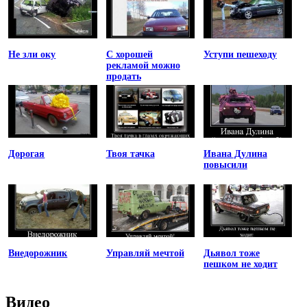
Не зли оку
С хорошей
Уступи пешеходу
рекламой можно
продать
Дорогая
Твоя тачка
Ивана Дулина
повысили
Внедорожник
Управляй мечтой
Дьявол тоже
пешком не ходит
Видео