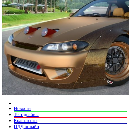
Новости
Тест-драйвы
Краш-тесты
ПДД онлайн