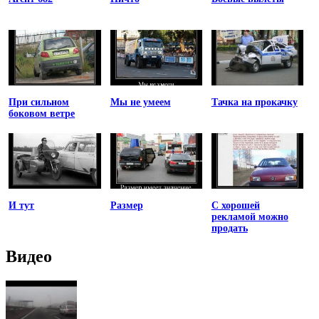
При сильном
Мы не умеем
Тачка на прокачку
боковом ветре
И тут
Размер
С хорошей
рекламой можно
продать
Видео