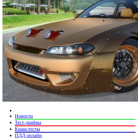
Новости
Тест-драйвы
Краш-тесты
ПДД онлайн