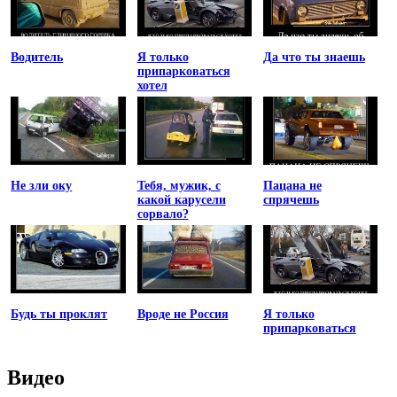
Водитель
Я только
Да что ты знаешь
припарковаться
хотел
Не зли оку
Тебя, мужик, с
Пацана не
какой карусели
спрячешь
сорвало?
Будь ты проклят
Вроде не Россия
Я только
припарковаться
Видео