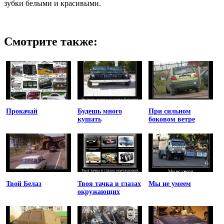
зубки белыми и красивыми.
Смотрите также:
Прокачай
Будешь много
При сильном
кушать
боковом ветре
Твой Белаз
Твоя тачка в глазах
Мы не умеем
окружающих