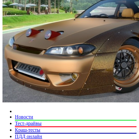
Новости
Тест-драйвы
Краш-тесты
ПДД онлайн