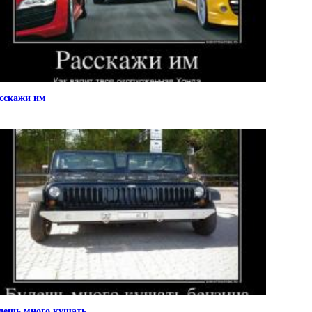
сскажи им
дешь много кушать