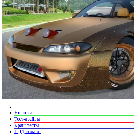
Новости
Тест-драйвы
Краш-тесты
ПДД онлайн