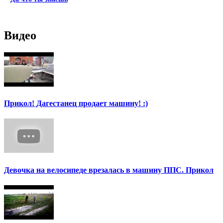
Видео
Прикол! Дагестанец продает машину! :)
Девочка на велосипеде врезалась в машину ППС. Прикол