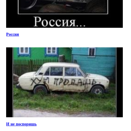
Россия
И не поспоришь