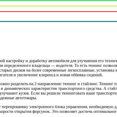
бой настройку и доработку автомобиля для улучшения его техни
ля определенного владельца — водителя. То есть тюнинг позвол
старых дисков на более современные легкосплавные, установка м
игателя и увеличение клиренса и новая оббивка сидений.
жно разделить на 2 направления: тюнинг и стайлинг. Тюнинг пр
и динамических характеристик транспортного средства. А стайл
улучшают кузов. Если вы решили тюнинговать ваше транспортное
адежные автотовары.
т перепрошивку электронного блока управления, необходимую 
корости открытия форсунок. Это позволяет достичь оптимальног