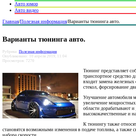
Авто юмор
Авто видео
Главная
/
Полезная информация
/
Варианты тюнинга авто.
Варианты тюнинга авто.
Рубрика:
Полезная информация
Опубликовано: 10 апреля 2019, 11:04
Просмотров: 7270
Тюнинг представляет со
транспортное средство д
входит замена железных 
стекол, форсирование дв
Улучшение автомобиля мо
увеличение мощностных 
области дорабатывают и 
высококачественные и н
К тюнингу также относя
становятся возможными изменения в подаче топлива, а также с
набора скорости.