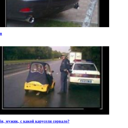
п
бя, мужик, с какой карусели сорвало?