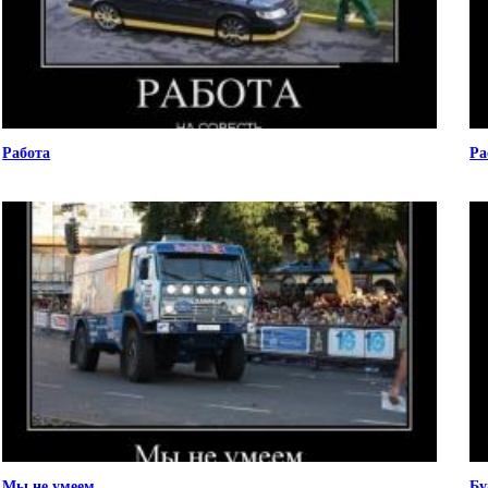
Работа
Ра
Мы не умеем
Бу