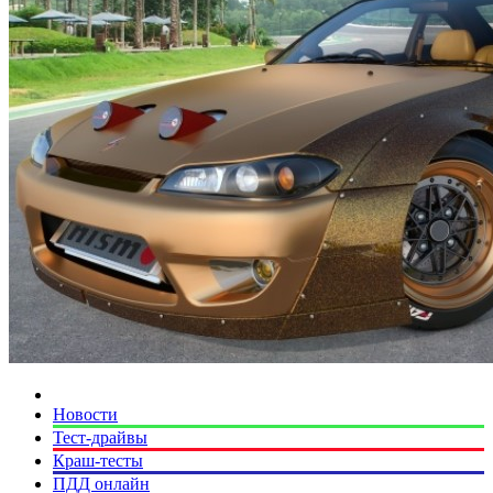
Новости
Тест-драйвы
Краш-тесты
ПДД онлайн