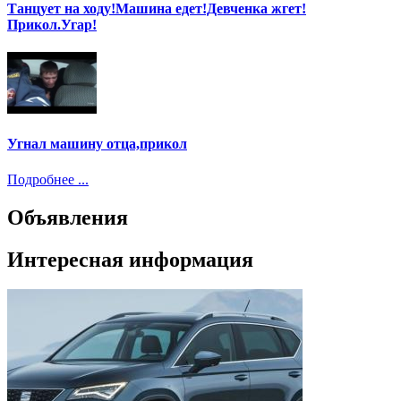
Танцует на ходу!Машина едет!Девченка жгет!
Прикол.Угар!
Угнал машину отца,прикол
Подробнее ...
Объявления
Интересная информация