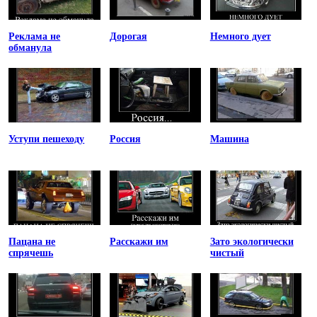
Реклама не
Дорогая
Немного дует
обманула
Уступи пешеходу
Россия
Машина
Пацана не
Расскажи им
Зато экологически
спрячешь
чистый