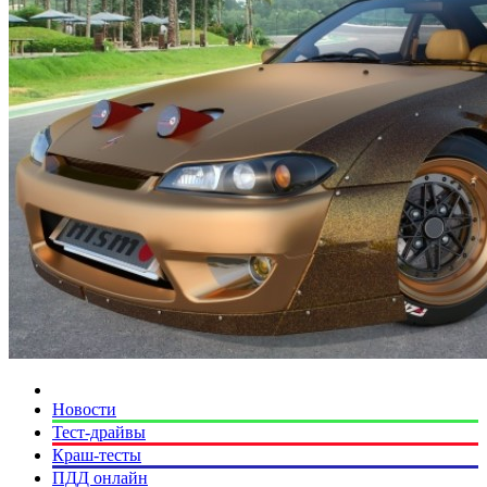
Новости
Тест-драйвы
Краш-тесты
ПДД онлайн