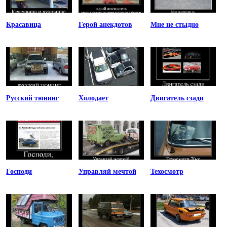
Красавица
Герой анекдотов
Мне не стыдно
Русский тюнинг
Холодает
Двигатель сзади
Господи
Управляй мечтой
Техосмотр