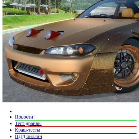
Новости
Тест-драйвы
Краш-тесты
ПДД онлайн