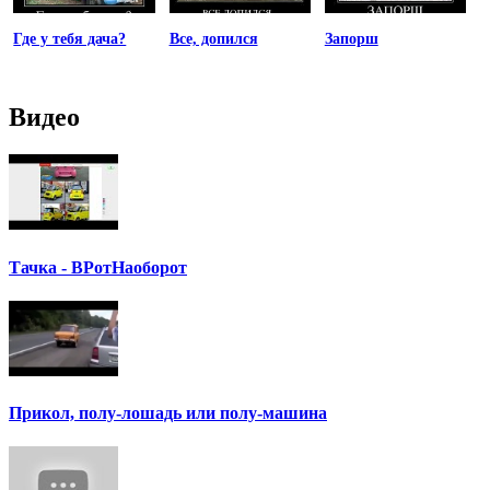
Где у тебя дача?
Все, допился
Запорш
Видео
Тачка - ВРотНаоборот
Прикол, полу-лошадь или полу-машина