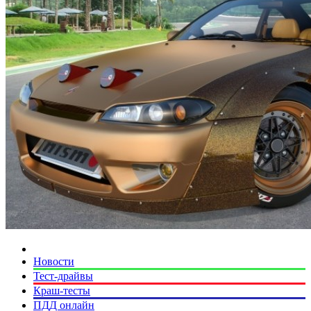
Новости
Тест-драйвы
Краш-тесты
ПДД онлайн