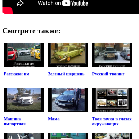
Смотрите также:
Расскажи им
Зеленый шершень
Русский тюнинг
Машина
Мама
Твоя тачка в глазах
импортная
окружающих