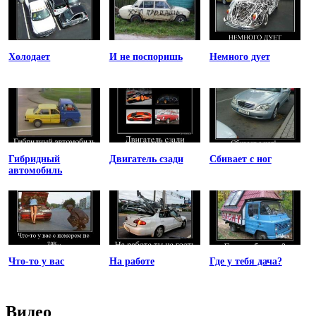
Холодает
И не поспоришь
Немного дует
Гибридный
Двигатель сзади
Сбивает с ног
автомобиль
Что-то у вас
На работе
Где у тебя дача?
Видео